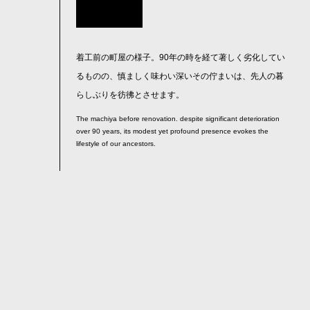
着工前の町屋の様子。90年の時を経て著しく劣化してい
るものの、慎ましく味わい深いその佇まいは、先人の暮
らしぶりを彷彿とさせます。
The machiya before renovation. despite significant deterioration
over 90 years, its modest yet profound presence evokes the
lifestyle of our ancestors.