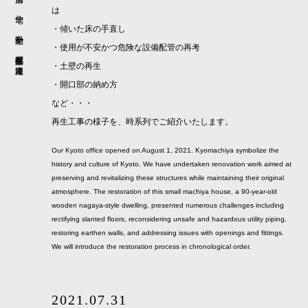
は
・傾いた床の手直し
・使用が不安かつ危険な設備配管の再考
京都町屋再生 鐘凛庵
・土壁の再生
・開口部の納め方
など・・・
再生工事の様子を、時系列でご紹介いたします。
Our Kyoto office opened on August 1, 2021. Kyomachiya symbolize the
history and culture of Kyoto. We have undertaken renovation work aimed at
preserving and revitalizing these structures while maintaining their original
atmosphere. The restoration of this small machiya house, a 90-year-old
wooden nagaya-style dwelling, presented numerous challenges including
rectifying slanted floors, reconsidering unsafe and hazardous utility piping,
restoring earthen walls, and addressing issues with openings and fittings.
We will introduce the restoration process in chronological order.
2021.07.31